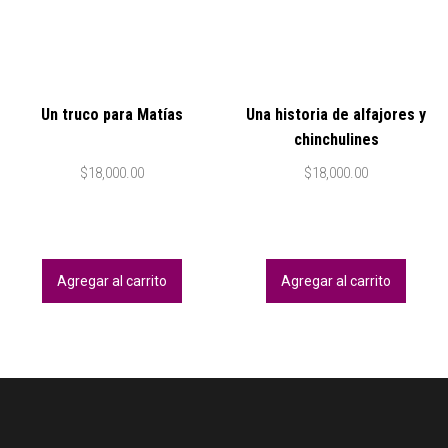
Un truco para Matías
Una historia de alfajores y
chinchulines
$
18,000.00
$
18,000.00
Agregar al carrito
Agregar al carrito