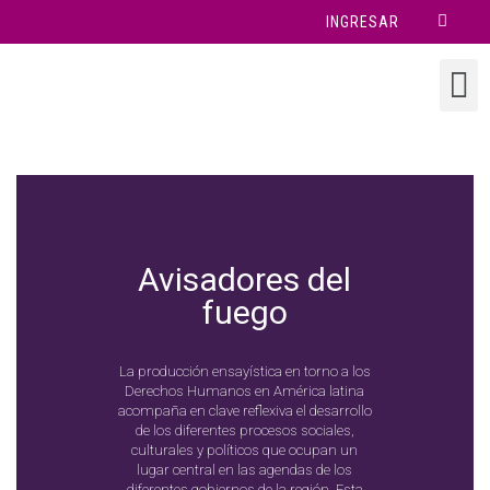
INGRESAR
Avisadores del
fuego
La producción ensayística en torno a los
Derechos Humanos en América latina
acompaña en clave reflexiva el desarrollo
de los diferentes procesos sociales,
culturales y políticos que ocupan un
lugar central en las agendas de los
diferentes gobiernos de la región. Esta