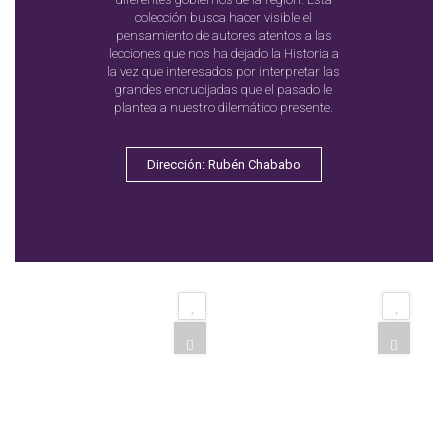
colección busca hacer visible el
pensamiento de autores atentos a las
lecciones que nos ha dejado la Historia a
la vez que interesados por interpretar las
grandes encrucijadas que el pasado le
plantea a nuestro dilemático presente.
Dirección: Rubén Chababo