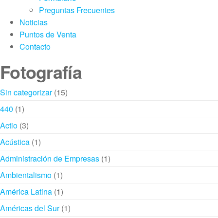
Preguntas Frecuentes
Noticias
Puntos de Venta
Contacto
Fotografía
15
Sin categorizar
15
productos
1
440
1
producto
3
Actio
3
productos
1
Acústica
1
producto
1
Administración de Empresas
1
producto
1
Ambientalismo
1
producto
1
América Latina
1
producto
1
Américas del Sur
1