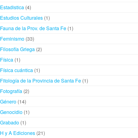
productos
4
Estadistica
4
productos
1
Estudios Culturales
1
producto
1
Fauna de la Prov. de Santa Fe
1
producto
33
Feminismo
33
productos
2
Filosofía Griega
2
productos
1
Física
1
producto
1
Física cuántica
1
producto
1
Fitología de la Provincia de Santa Fe
1
producto
2
Fotografía
2
productos
14
Género
14
productos
1
Genocidio
1
producto
1
Grabado
1
producto
21
H y A Ediciones
21