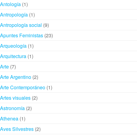
producto
1
Antología
1
producto
1
Antropología
1
producto
9
Antropología social
9
productos
23
Apuntes Feministas
23
productos
1
Arqueología
1
producto
1
Arquitectura
1
producto
7
Arte
7
productos
2
Arte Argentino
2
productos
1
Arte Contemporáneo
1
producto
2
Artes visuales
2
productos
2
Astronomía
2
productos
1
Athenea
1
producto
2
Aves Silvestres
2
productos