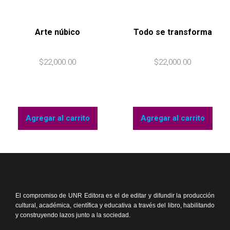
Arte núbico
Todo se transforma
$
22,000.00
$
22,000.00
Agregar al carrito
Agregar al carrito
El compromiso de UNR Editora es el de editar y difundir la producción
cultural, académica, científica y educativa a través del libro, habilitando
y construyendo lazos junto a la sociedad.