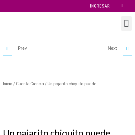
INGRESAR
Prev
Next
CRÓNICAS
DECONSTRUCCIÓN DEL
SECUNDARIAS
TIEMPO
Inicio
/
Cuenta Ciencia
/ Un pajarito chiquito puede
Un pajarito chiquito puede