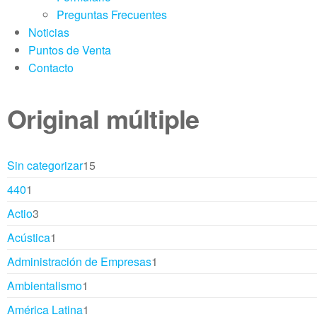
Preguntas Frecuentes
Noticias
Puntos de Venta
Contacto
Original múltiple
15
Sin categorizar
15
productos
1
440
1
producto
3
Actio
3
productos
1
Acústica
1
producto
1
Administración de Empresas
1
producto
1
Ambientalismo
1
producto
1
América Latina
1