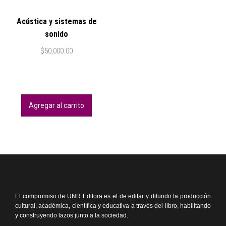
Acústica y sistemas de
sonido
$
50,000.00
Agregar al carrito
El compromiso de UNR Editora es el de editar y difundir la producción
cultural, académica, científica y educativa a través del libro, habilitando
y construyendo lazos junto a la sociedad.