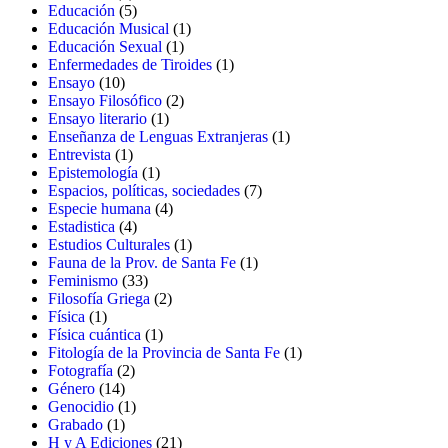
productos
5
Educación
5
productos
1
Educación Musical
1
1
producto
Educación Sexual
1
producto
1
Enfermedades de Tiroides
1
10
producto
Ensayo
10
productos
2
Ensayo Filosófico
2
1
productos
Ensayo literario
1
producto
1
Enseñanza de Lenguas Extranjeras
1
1
producto
Entrevista
1
producto
1
Epistemología
1
producto
7
Espacios, políticas, sociedades
7
4
productos
Especie humana
4
4
productos
Estadistica
4
productos
1
Estudios Culturales
1
producto
1
Fauna de la Prov. de Santa Fe
1
33
producto
Feminismo
33
productos
2
Filosofía Griega
2
1
productos
Física
1
producto
1
Física cuántica
1
producto
1
Fitología de la Provincia de Santa Fe
1
2
producto
Fotografía
2
14
productos
Género
14
productos
1
Genocidio
1
1
producto
Grabado
1
producto
21
H y A Ediciones
21