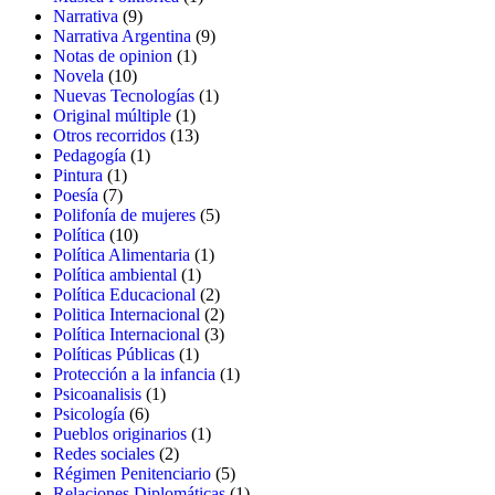
9
producto
Narrativa
9
productos
9
Narrativa Argentina
9
1
productos
Notas de opinion
1
10
producto
Novela
10
productos
1
Nuevas Tecnologías
1
1
producto
Original múltiple
1
producto
13
Otros recorridos
13
1
productos
Pedagogía
1
1
producto
Pintura
1
7
producto
Poesía
7
productos
5
Polifonía de mujeres
5
10
productos
Política
10
productos
1
Política Alimentaria
1
1
producto
Política ambiental
1
producto
2
Política Educacional
2
productos
2
Politica Internacional
2
productos
3
Política Internacional
3
1
productos
Políticas Públicas
1
producto
1
Protección a la infancia
1
1
producto
Psicoanalisis
1
6
producto
Psicología
6
productos
1
Pueblos originarios
1
2
producto
Redes sociales
2
productos
5
Régimen Penitenciario
5
productos
1
Relaciones Diplomáticas
1