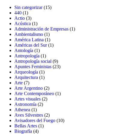
15
Sin categorizar
15
1
productos
440
1
producto
3
Actio
3
productos
1
Acústica
1
producto
1
Administración de Empresas
1
1
producto
Ambientalismo
1
producto
1
América Latina
1
producto
1
Américas del Sur
1
1
producto
Antología
1
producto
1
Antropología
1
producto
9
Antropología social
9
productos
23
Apuntes Feministas
23
1
productos
Arqueología
1
producto
1
Arquitectura
1
7
producto
Arte
7
productos
2
Arte Argentino
2
productos
1
Arte Contemporáneo
1
2
producto
Artes visuales
2
2
productos
Astronomía
2
1
productos
Athenea
1
producto
2
Aves Silvestres
2
productos
10
Avisadores del Fuego
10
1
productos
Bellas Artes
1
4
producto
Biografía
4