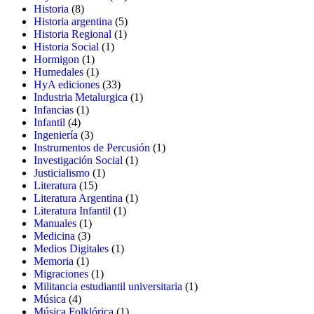
8
productos
Historia
8
productos
5
Historia argentina
5
1
productos
Historia Regional
1
1
producto
Historia Social
1
1
producto
Hormigon
1
producto
1
Humedales
1
producto
33
HyA ediciones
33
productos
1
Industria Metalurgica
1
1
producto
Infancias
1
4
producto
Infantil
4
productos
3
Ingeniería
3
productos
1
Instrumentos de Percusión
1
1
producto
Investigación Social
1
1
producto
Justicialismo
1
15
producto
Literatura
15
productos
1
Literatura Argentina
1
1
producto
Literatura Infantil
1
1
producto
Manuales
1
3
producto
Medicina
3
productos
1
Medios Digitales
1
1
producto
Memoria
1
producto
1
Migraciones
1
producto
1
Militancia estudiantil universitaria
1
4
producto
Música
4
productos
1
Música Folklórica
1