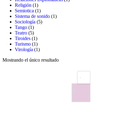
1
producto
Religión
1
producto
1
Semiotica
1
producto
1
Sistema de sonido
1
5
producto
Sociología
5
1
productos
Tango
1
producto
5
Teatro
5
productos
1
Tiroides
1
producto
1
Turismo
1
producto
1
Virología
1
producto
Mostrando el único resultado