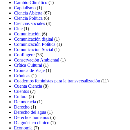
productos
1
Cambio Climático
1
1
producto
Capitalismo
1
producto
67
Ciencia Abierta
67
6
productos
Ciencia Política
6
productos
4
Ciencias sociales
4
1
productos
Cine
1
producto
6
Comunicación
6
productos
1
Comunicación digital
1
producto
1
Comunicación Política
1
1
producto
Comunicacion Social
1
33
producto
Confingere
33
productos
1
Conservación Ambiental
1
1
producto
Crítica Cultural
1
producto
1
Crónica de Viaje
1
1
producto
Crónicas
1
producto
11
Cuadernos feministas para la transversalización
11
8
productos
Cuenta Ciencia
8
7
productos
Cuentos
7
2
productos
Cultura
2
productos
1
Democracia
1
1
producto
Derecho
1
producto
1
Derecho del agua
1
producto
5
Derechos humanos
5
productos
1
Diagnóstico clínico
1
7
producto
Economía
7