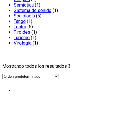
producto
1
Semiotica
1
producto
1
Sistema de sonido
1
5
producto
Sociología
5
1
productos
Tango
1
producto
5
Teatro
5
productos
1
Tiroides
1
1
producto
Turismo
1
producto
1
Virología
1
producto
Mostrando todos los resultados 3