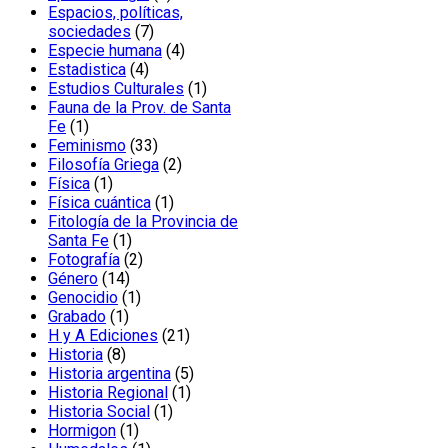
producto
Espacios, políticas,
7
sociedades
7
productos
4
Especie humana
4
4
productos
Estadistica
4
productos
1
Estudios Culturales
1
producto
Fauna de la Prov. de Santa
1
Fe
1
producto
33
Feminismo
33
productos
2
Filosofía Griega
2
1
productos
Física
1
producto
1
Física cuántica
1
producto
Fitología de la Provincia de
1
Santa Fe
1
producto
2
Fotografía
2
14
productos
Género
14
productos
1
Genocidio
1
1
producto
Grabado
1
producto
21
H y A Ediciones
21
8
productos
Historia
8
productos
5
Historia argentina
5
1
productos
Historia Regional
1
1
producto
Historia Social
1
1
producto
Hormigon
1