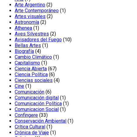
productos
2
Arte Argentino
2
productos
1
Arte Contemporáneo
1
2
producto
Artes visuales
2
2
productos
Astronomía
2
1
productos
Athenea
1
producto
2
Aves Silvestres
2
productos
10
Avisadores del Fuego
10
1
productos
Bellas Artes
1
4
producto
Biografía
4
productos
1
Cambio Climático
1
1
producto
Capitalismo
1
producto
67
Ciencia Abierta
67
6
productos
Ciencia Política
6
productos
4
Ciencias sociales
4
1
productos
Cine
1
producto
6
Comunicación
6
productos
1
Comunicación digital
1
producto
1
Comunicación Política
1
1
producto
Comunicacion Social
1
33
producto
Confingere
33
productos
1
Conservación Ambiental
1
1
producto
Crítica Cultural
1
producto
1
Crónica de Viaje
1