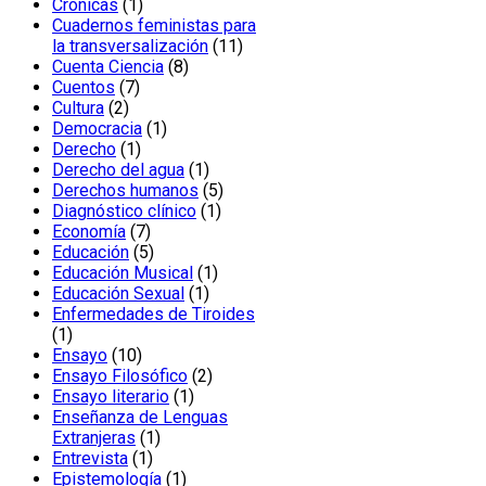
1
producto
Crónicas
1
producto
Cuadernos feministas para
11
la transversalización
11
8
productos
Cuenta Ciencia
8
7
productos
Cuentos
7
2
productos
Cultura
2
productos
1
Democracia
1
1
producto
Derecho
1
producto
1
Derecho del agua
1
producto
5
Derechos humanos
5
1
productos
Diagnóstico clínico
1
7
producto
Economía
7
productos
5
Educación
5
productos
1
Educación Musical
1
1
producto
Educación Sexual
1
producto
Enfermedades de Tiroides
1
1
producto
10
Ensayo
10
productos
2
Ensayo Filosófico
2
1
productos
Ensayo literario
1
producto
Enseñanza de Lenguas
1
Extranjeras
1
1
producto
Entrevista
1
producto
1
Epistemología
1