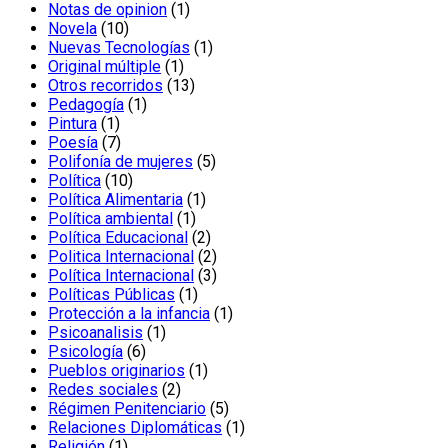
1
productos
Notas de opinion
1
10
producto
Novela
10
productos
1
Nuevas Tecnologías
1
1
producto
Original múltiple
1
producto
13
Otros recorridos
13
1
productos
Pedagogía
1
1
producto
Pintura
1
producto
7
Poesía
7
productos
5
Polifonía de mujeres
5
10
productos
Política
10
productos
1
Política Alimentaria
1
1
producto
Política ambiental
1
producto
2
Política Educacional
2
productos
2
Politica Internacional
2
productos
3
Política Internacional
3
1
productos
Políticas Públicas
1
producto
1
Protección a la infancia
1
1
producto
Psicoanalisis
1
6
producto
Psicología
6
productos
1
Pueblos originarios
1
2
producto
Redes sociales
2
productos
5
Régimen Penitenciario
5
productos
1
Relaciones Diplomáticas
1
1
producto
Religión
1