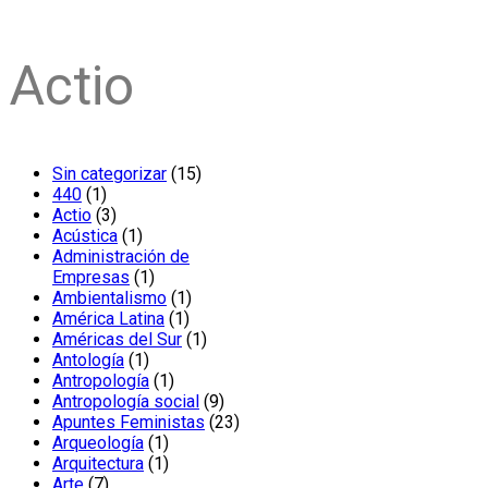
Actio
15
Sin categorizar
15
1
productos
440
1
producto
3
Actio
3
productos
1
Acústica
1
producto
Administración de
1
Empresas
1
producto
1
Ambientalismo
1
1
producto
América Latina
1
producto
1
Américas del Sur
1
1
producto
Antología
1
producto
1
Antropología
1
producto
9
Antropología social
9
productos
23
Apuntes Feministas
23
1
productos
Arqueología
1
producto
1
Arquitectura
1
7
producto
Arte
7