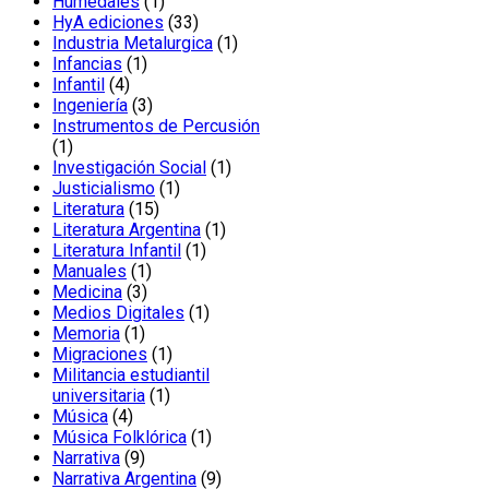
producto
1
Humedales
1
producto
33
HyA ediciones
33
productos
1
Industria Metalurgica
1
1
producto
Infancias
1
4
producto
Infantil
4
productos
3
Ingeniería
3
productos
Instrumentos de Percusión
1
1
producto
1
Investigación Social
1
1
producto
Justicialismo
1
15
producto
Literatura
15
productos
1
Literatura Argentina
1
1
producto
Literatura Infantil
1
1
producto
Manuales
1
3
producto
Medicina
3
productos
1
Medios Digitales
1
1
producto
Memoria
1
producto
1
Migraciones
1
producto
Militancia estudiantil
1
universitaria
1
4
producto
Música
4
productos
1
Música Folklórica
1
9
producto
Narrativa
9
productos
9
Narrativa Argentina
9