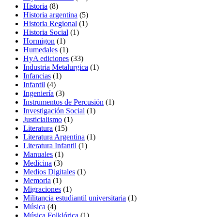
8
productos
Historia
8
productos
5
Historia argentina
5
1
productos
Historia Regional
1
1
producto
Historia Social
1
1
producto
Hormigon
1
producto
1
Humedales
1
producto
33
HyA ediciones
33
productos
1
Industria Metalurgica
1
1
producto
Infancias
1
4
producto
Infantil
4
productos
3
Ingeniería
3
productos
1
Instrumentos de Percusión
1
1
producto
Investigación Social
1
1
producto
Justicialismo
1
15
producto
Literatura
15
productos
1
Literatura Argentina
1
1
producto
Literatura Infantil
1
1
producto
Manuales
1
3
producto
Medicina
3
productos
1
Medios Digitales
1
1
producto
Memoria
1
producto
1
Migraciones
1
producto
1
Militancia estudiantil universitaria
1
4
producto
Música
4
productos
1
Música Folklórica
1