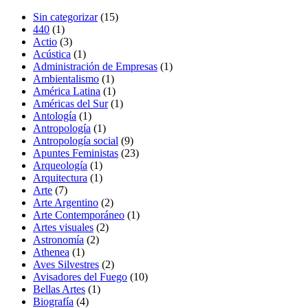
15
Sin categorizar
15
1
productos
440
1
producto
3
Actio
3
productos
1
Acústica
1
producto
1
Administración de Empresas
1
1
producto
Ambientalismo
1
producto
1
América Latina
1
producto
1
Américas del Sur
1
1
producto
Antología
1
producto
1
Antropología
1
producto
9
Antropología social
9
productos
23
Apuntes Feministas
23
1
productos
Arqueología
1
producto
1
Arquitectura
1
7
producto
Arte
7
productos
2
Arte Argentino
2
productos
1
Arte Contemporáneo
1
2
producto
Artes visuales
2
2
productos
Astronomía
2
1
productos
Athenea
1
producto
2
Aves Silvestres
2
productos
10
Avisadores del Fuego
10
1
productos
Bellas Artes
1
4
producto
Biografía
4