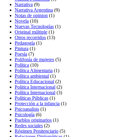
9
producto
Narrativa
9
productos
9
Narrativa Argentina
9
1
productos
Notas de opinion
1
10
producto
Novela
10
productos
1
Nuevas Tecnologías
1
1
producto
Original múltiple
1
producto
13
Otros recorridos
13
1
productos
Pedagogía
1
1
producto
Pintura
1
7
producto
Poesía
7
productos
5
Polifonía de mujeres
5
10
productos
Política
10
productos
1
Política Alimentaria
1
1
producto
Política ambiental
1
producto
2
Política Educacional
2
productos
2
Politica Internacional
2
productos
3
Política Internacional
3
1
productos
Políticas Públicas
1
producto
1
Protección a la infancia
1
1
producto
Psicoanalisis
1
6
producto
Psicología
6
productos
1
Pueblos originarios
1
2
producto
Redes sociales
2
productos
5
Régimen Penitenciario
5
productos
1
Relaciones Diplomáticas
1