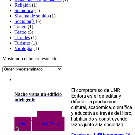
1
producto
Religión
1
producto
1
Semiotica
1
producto
1
Sistema de sonido
1
5
producto
Sociología
5
1
productos
Tango
1
producto
5
Teatro
5
productos
1
Tiroides
1
producto
1
Turismo
1
producto
1
Virología
1
producto
Mostrando el único resultado
El compromiso de UNR
Nacho visita un edificio
Editora es el de editar y
inteligente
difundir la producción
cultural, académica, científica
y educativa a través del libro,
Agregar al
habilitando y construyendo
$
18,000.00
carrito
Quick View
lazos junto a la sociedad.