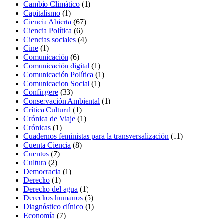
productos
1
Cambio Climático
1
1
producto
Capitalismo
1
producto
67
Ciencia Abierta
67
6
productos
Ciencia Política
6
productos
4
Ciencias sociales
4
1
productos
Cine
1
producto
6
Comunicación
6
productos
1
Comunicación digital
1
producto
1
Comunicación Política
1
1
producto
Comunicacion Social
1
33
producto
Confingere
33
productos
1
Conservación Ambiental
1
1
producto
Crítica Cultural
1
producto
1
Crónica de Viaje
1
1
producto
Crónicas
1
producto
11
Cuadernos feministas para la transversalización
11
8
productos
Cuenta Ciencia
8
7
productos
Cuentos
7
2
productos
Cultura
2
productos
1
Democracia
1
1
producto
Derecho
1
producto
1
Derecho del agua
1
producto
5
Derechos humanos
5
productos
1
Diagnóstico clínico
1
7
producto
Economía
7