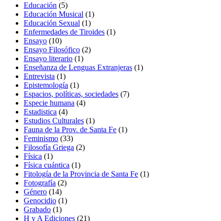
productos
5
Educación
5
productos
1
Educación Musical
1
1
producto
Educación Sexual
1
producto
1
Enfermedades de Tiroides
1
10
producto
Ensayo
10
productos
2
Ensayo Filosófico
2
1
productos
Ensayo literario
1
producto
1
Enseñanza de Lenguas Extranjeras
1
1
producto
Entrevista
1
producto
1
Epistemología
1
producto
7
Espacios, políticas, sociedades
7
4
productos
Especie humana
4
4
productos
Estadistica
4
productos
1
Estudios Culturales
1
producto
1
Fauna de la Prov. de Santa Fe
1
33
producto
Feminismo
33
productos
2
Filosofía Griega
2
1
productos
Física
1
producto
1
Física cuántica
1
producto
1
Fitología de la Provincia de Santa Fe
1
2
producto
Fotografía
2
14
productos
Género
14
productos
1
Genocidio
1
1
producto
Grabado
1
producto
21
H y A Ediciones
21