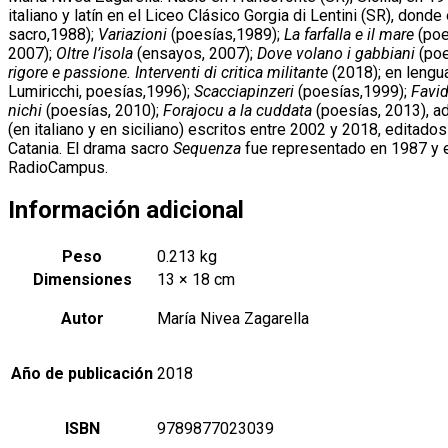
italiano y latín en el Liceo Clásico Gorgia di Lentini (SR), don
sacro,1988);
Variazioni
(poesías,1989);
La farfalla e il mare
(poe
2007);
Oltre l’isola
(ensayos, 2007);
Dove volano i gabbiani
(poe
rigore e passione. Interventi di critica militante
(2018); en lengua
Lumiricchi, poesías,1996);
Scacciapinzeri
(poesías,1999);
Favid
nichi
(poesías, 2010);
Forajocu a la cuddata
(poesías, 2013), a
(en italiano y en siciliano) escritos entre 2002 y 2018, edita
Catania. El drama sacro
Sequenza
fue representado en 1987 y e
RadioCampus.
Información adicional
Peso
0.213 kg
Dimensiones
13 × 18 cm
Autor
María Nivea Zagarella
Año de publicación
2018
ISBN
9789877023039