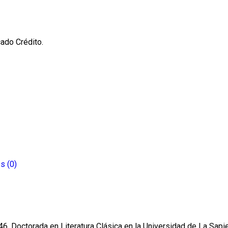
cado Crédito.
s (0)
946. Doctorada en Literatura Clásica en la Universidad de La Sapi