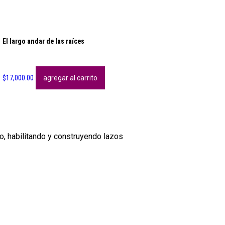
El largo andar de las raíces
$
17,000.00
agregar al carrito
ro, habilitando y construyendo lazos