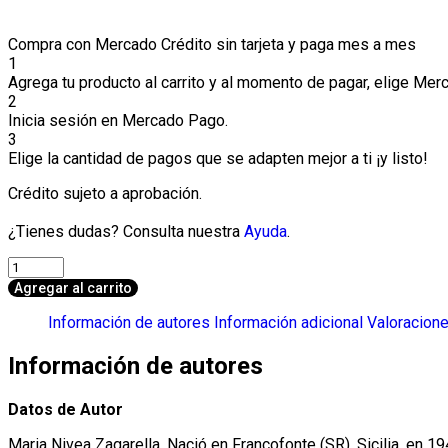
Compra con Mercado Crédito sin tarjeta y paga mes a mes
1
Agrega tu producto al carrito y al momento de pagar, elige Mer
2
Inicia sesión en Mercado Pago.
3
Elige la cantidad de pagos que se adapten mejor a ti ¡y listo!
Crédito sujeto a aprobación.
¿Tienes dudas? Consulta nuestra
Ayuda
.
Scacciapinzeri
cantidad
Agregar al carrito
Información de autores
Información adicional
Valoracione
Información de autores
Datos de Autor
Maria Nivea Zagarella. Nació en Francofonte (SR), Sicilia, en 1