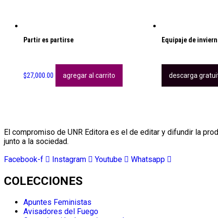
Partir es partirse
Equipaje de invier
$
27,000.00
agregar al carrito
descarga gratui
El compromiso de UNR Editora es el de editar y difundir la produ
junto a la sociedad.
Facebook-f
Instagram
Youtube
Whatsapp
COLECCIONES
Apuntes Feministas
Avisadores del Fuego