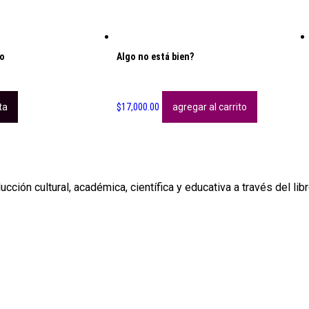
no
Algo no está bien?
ta
$
17,000.00
agregar al carrito
cción cultural, académica, científica y educativa a través del lib