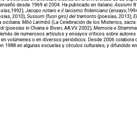
de enseñó desde 1969 al 2004. Ha publicado en italiano:
Assiomi
81
sías,1992);
Jacopo notaro e il laicismo fridericiano
(ensayo,199
sías, 2010);
Sussurri (fuori giro) del tramonto
(poesías, 2013);
E
 siciliana:
Mbò Larimbò
(La Celebración de los Misterios, sacra 
di
(poesías in Chiana e Biveri, AA.VV. 2002);
Memoria e Stramma
demás de numerosos artículos y ensayos críticos sobre autores ex
dos en volúmenes o en diversos periódicos. Desde 2006 colabora c
n 1988 en algunas escuelas y círculos culturales, y difundido e