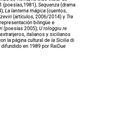
 (poesías,1981);
Sequenza
(drama
4);
La lanterna mágica
(cuentos,
lzeviri
(artículos, 2006/2014) y
Tra
representación bilingüe e
ri
(poesías 2005);
U rologgiu re
tranjeros, italianos y sicilianos
on la página cultural de
la Sicilia
di
n difundido en 1989 por RaiDue