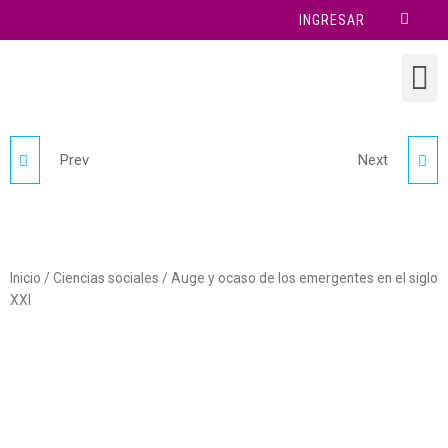
INGRESAR
Prev
Next
POLIARMONÍA
LOS DILEMAS DE LA
DEMOCRACIA EN
AMÉRICA DEL SUR
Inicio
/
Ciencias sociales
/ Auge y ocaso de los emergentes en el siglo
XXI