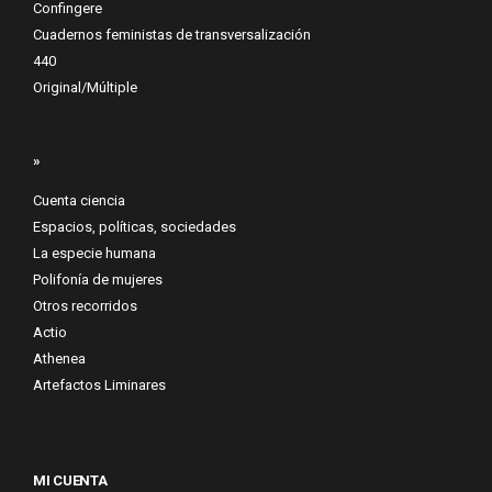
Confingere
Cuadernos feministas de transversalización
440
Original/Múltiple
»
Cuenta ciencia
Espacios, políticas, sociedades
La especie humana
Polifonía de mujeres
Otros recorridos
Actio
Athenea
Artefactos Liminares
MI CUENTA