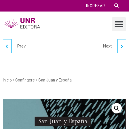
INGRESAR
Prev
Next
EL OPUS
PENSAR CON IMÁGENES
Inicio
/
Confingere
/ San Juan y España