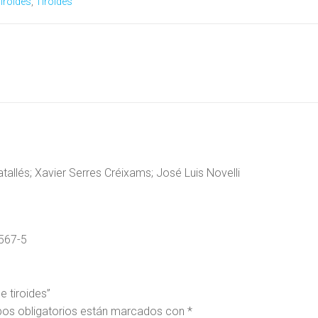
iroides
,
Tiroides
atallés; Xavier Serres Créixams; José Luis Novelli
567-5
e tiroides”
os obligatorios están marcados con
*