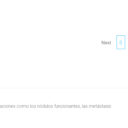
Next
NÓDULO DE TIROIDES:
DIAGNÓSTICO CLÍNICO
ndicaciones como los nódulos funcionantes, las metástasis