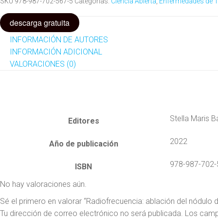
SKU
978-987-702-567-5
Categorías:
Ciencia Abierta
,
Enfermedades de T
descarga gratuita
INFORMACIÓN DE AUTORES
INFORMACIÓN ADICIONAL
VALORACIONES (0)
Stella Maris B
Editores
2022
Año de publicación
978-987-702-
ISBN
No hay valoraciones aún.
Sé el primero en valorar “Radiofrecuencia: ablación del nódulo d
Tu dirección de correo electrónico no será publicada.
Los camp