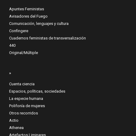
Apuntes Feministas
Avisadores del Fuego
Comunicación, lenguajes y cultura
Confingere
Cuadernos feministas de transversalización
440
Original/Múltiple
»
Cuenta ciencia
Espacios, políticas, sociedades
La especie humana
Polifonía de mujeres
Otros recorridos
Actio
Athenea
Artefactos Liminares