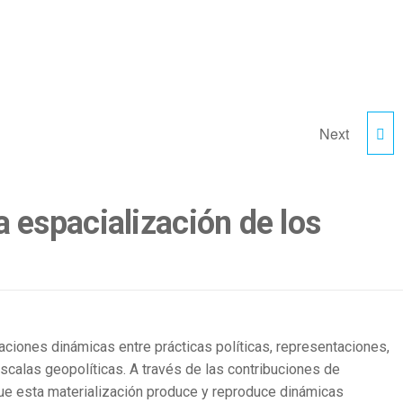
Next
XII CONGRESO
REGIONAL DE
a espacialización de los
TECNOLOGÍA EN
ARQUITECTURA: LIBRO
DE PONENCIAS
aciones dinámicas entre prácticas políticas, representaciones,
calas geopolíticas. A través de las contribuciones de
que esta materialización produce y reproduce dinámicas