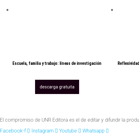
Escuela, familia y trabajo: líneas de investigación
Reflexivida
descarga gratuita
El compromiso de UNR Editora es el de editar y difundir la produc
Facebook-f
Instagram
Youtube
Whatsapp