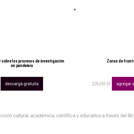
d sobre los procesos de investigación
Zonas de front
en pandemia
descarga gratuita
$
28,000.00
agregar a
ción cultural, académica, científica y educativa a través del lib