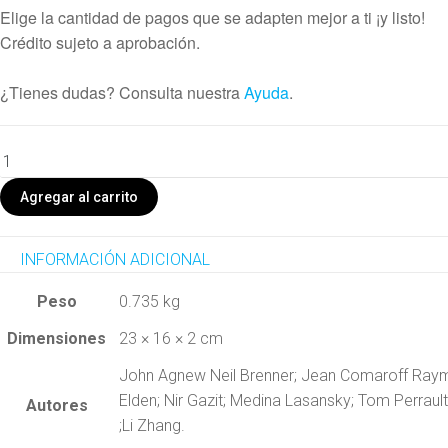
Elige la cantidad de pagos que se adapten mejor a ti ¡y listo!
Crédito sujeto a aprobación.
¿Tienes dudas? Consulta nuestra
Ayuda
.
Estudios
sobre
Agregar al carrito
la
espacialización
de
INFORMACIÓN ADICIONAL
los
Peso
0.735 kg
Estados
cantidad
Dimensiones
23 × 16 × 2 cm
John Agnew Neil Brenner; Jean Comaroff Raym
Elden; Nir Gazit; Medina Lasansky; Tom Perrault;
Autores
;Li Zhang.