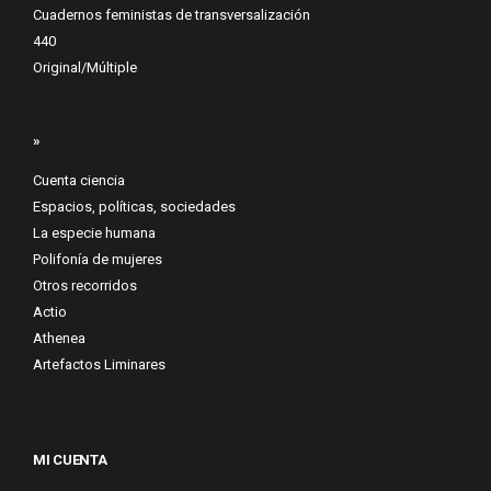
Cuadernos feministas de transversalización
440
Original/Múltiple
»
Cuenta ciencia
Espacios, políticas, sociedades
La especie humana
Polifonía de mujeres
Otros recorridos
Actio
Athenea
Artefactos Liminares
MI CUENTA