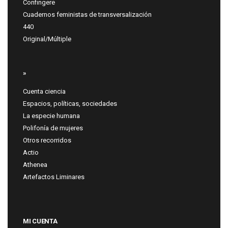
Confingere
Cuadernos feministas de transversalización
440
Original/Múltiple
»
Cuenta ciencia
Espacios, políticas, sociedades
La especie humana
Polifonía de mujeres
Otros recorridos
Actio
Athenea
Artefactos Liminares
MI CUENTA